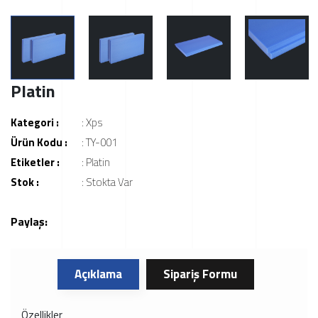
Platin
Kategori :
:
Xps
Ürün Kodu :
: TY-001
Etiketler :
:
Platin
Stok :
: Stokta Var
Paylaş:
Açıklama
Sipariş Formu
Özellikler