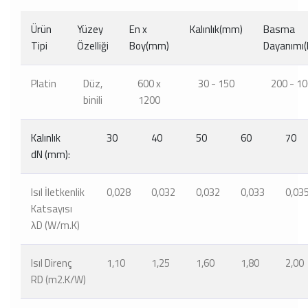
Ürün
Yüzey
En x
Kalınlık(mm)
Basma
Tipi
Özelliği
Boy(mm)
Dayanımı(
Platin
Düz,
600 x
30 - 150
200 - 1
binili
1200
Kalınlık
30
40
50
60
70
dN (mm):
Isıl İletkenlik
0,028
0,032
0,032
0,033
0,03
Katsayısı
λD (W/m.K)
Isıl Direnç
1,10
1,25
1,60
1,80
2,00
RD (m2.K/W)