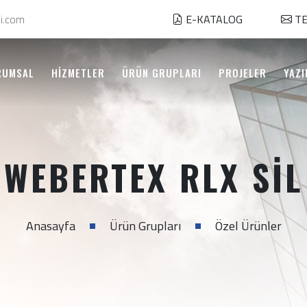
i.com
E-KATALOG
TE
RUMSAL
HİZMETLER
ÜRÜN GRUPLARI
PROJELER
YAZI
WEBERTEX RLX SIL
Anasayfa
Ürün Grupları
Özel Ürünler