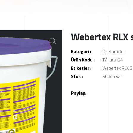
Webertex RLX s
Kategori :
:
Özel ürünler
Ürün Kodu :
: TY_urun24
Etiketler :
:
Webertex RLX Si
Stok :
: Stokta Var
Paylaş: