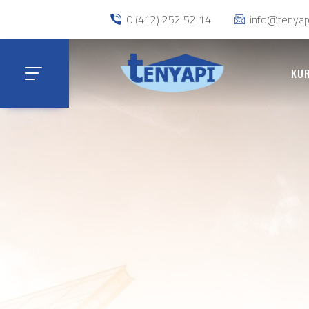
0 (412) 252 52 14
info@tenyap
KU