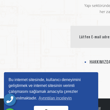
Yapı sektöründe
her za
HAKKIMIZD
Bu internet sitesinde, kullanıcı deneyimini
geliştirmek ve internet sitesinin verimli
çalışmasını sağlamak amacıyla çerezler
kullanılmaktadır.
Ayrıntıları inceleyin
Copyright © 2025
Ten Yapı
- Her Hakkı Saklıdır.
ACW