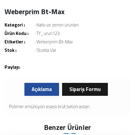
Weberprim Bt-Max
Kategori :
:
Katkı ve zemin ürünleri
Ürün Kodu :
: TY_urun123
Etiketler :
:
Weberprim Bt-Max
Stok :
: Stokta Var
Paylaş:
Açıklama
Sipariş Formu
Polimer emülsiyon esaslı brüt beton astarı
Benzer Ürünler