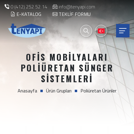
0 (412) 252 52 14
info@tenyapi.com
E-KATALOG
TEKLIF FORMU
OFIS MOBILYALARI
POLIÜRETAN SÜNGER
SISTEMLERI
Anasayfa
Ürün Grupları
Poliüretan Ürünler