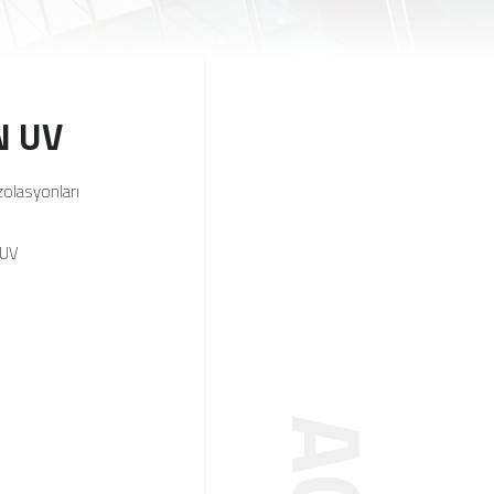
N UV
zolasyonları
 UV