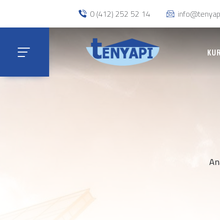
0 (412) 252 52 14
info@tenyap
KU
An