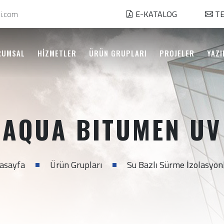
i.com
E-KATALOG
TE
RUMSAL
HİZMETLER
ÜRÜN GRUPLARI
PROJELER
YAZI
AQUA BITUMEN UV
asayfa
Ürün Grupları
Su Bazlı Sürme İzolasyon