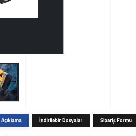
Açıklama
İndirilebir Dosyalar
Sipariş Formu