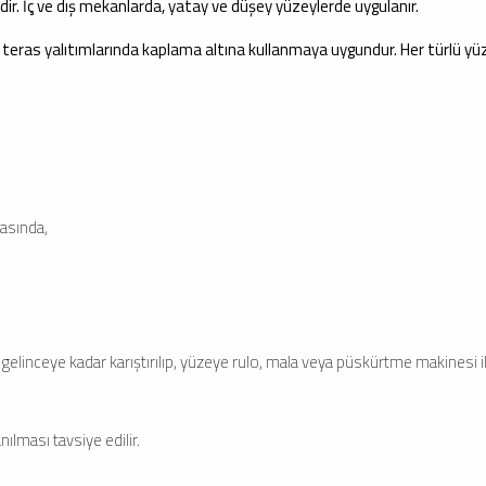
ir. İç ve dış mekanlarda, yatay ve düşey yüzeylerde uygulanır.
e teras yalıtımlarında kaplama altına kullanmaya uygundur. Her türlü y
asında,
gelinceye kadar karıştırılıp, yüzeye rulo, mala veya püskürtme makinesi ile
ılması tavsiye edilir.