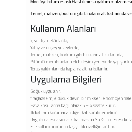
Modifiye bitüm esaslı Elastik bir su yalıtım malzemesid
Temel, mahzen, bodrum gibi binaların alt katlarında v
Kullanım Alanları
İç ve dış mekânlarda,
Yatay ve düşey yüzeylerde,
Temel, mahzen, bodrum gibi binaların alt katlarında,
Bitümlü membranların ek birleşim yerlerinde yapıştırılm
Teras yalıtımlarında kaplama altına kullanılır.
Uygulama Bilgileri
Soğuk uygulanır.
fıraçlazseım, e düşük devirli bir mikser ile homojen hale 
Hava koşullarına bağlı olarak 5 – 6 saatte kurur.
İlk kat tam kurumadan diğer kat sürülmemelidir.
Uygulama esnasında iki kat arasına Su Yalıtım Filesi kullan
File kullanımı ürünün taşıyıcılık özelliğini arttırır.