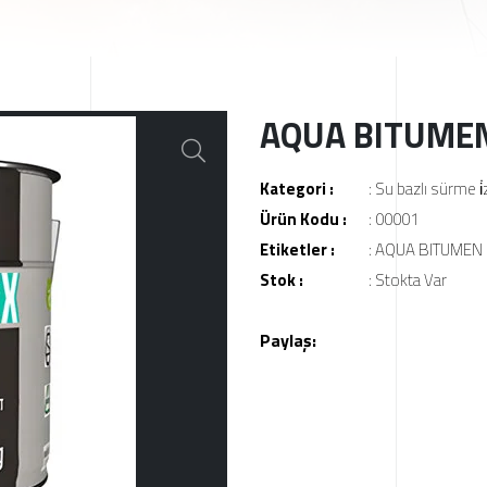
AQUA BITUME
Kategori :
:
Su bazlı sürme i̇
Ürün Kodu :
: 00001
Etiketler :
:
AQUA BITUMEN
Stok :
: Stokta Var
Paylaş: